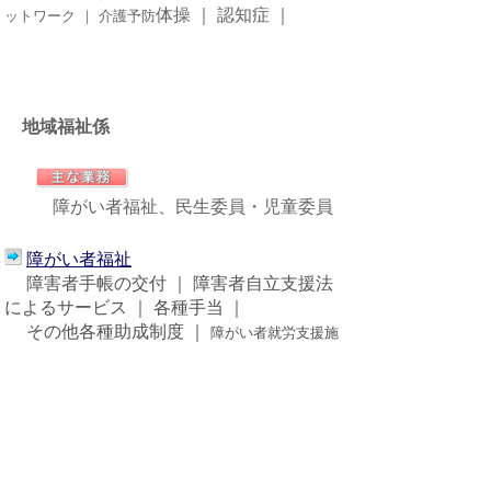
体操 ｜ 認知症 ｜
ットワーク ｜ 介護予防
地域福祉係
障がい者福祉、民生委員・児童委員
障がい者福祉
障害者手帳の交付 ｜ 障害者自立支援法
によるサービス ｜ 各種手当 ｜
その他各種助成制度
｜
障がい者就労支援施
設等からの物品等調達方針
高齢者世帯等雪下ろし・除雪助成事業
民生委員・児童委員
民生委員、児童委員の活動 ｜ 各委員の
担当地区
地域福祉計画