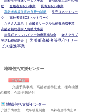
高齢者等移送サービス事業
｜
各地区敬老会への補
助
｜
金婚者お祝い事業
｜
長寿お祝い事業
高齢者者等住宅改良費の補助
｜
見守りネットワー
ク
｜
高齢者等SOSネットワーク
たきさん温泉
｜
高齢者サークル活動費助成事業
｜
高齢者補聴器購入費助成事業
岩美町アルツハイマー治療薬補助金
｜
老人クラブ
｜
岩美町高齢者等見守りサー
等活動費補助金
ビス促進事業
地域包括支援センター
介護予防事業、高齢者虐待防止、権利擁護
の相談、介護予防給付
地域包括支援センター
介護予防教室 ｜ 成年後見制度 ｜ 高齢者虐待防止ネ