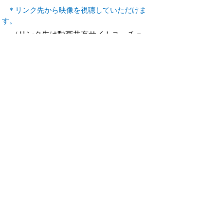
＊リンク先から映像を視聴していただけま
す。
（リンク先は動画共有サイトユーチュー
ブです）
■
あいサポート条例（鳥取県）
～心のアンテ
ナで 誰もが暮らしやすい社会を～
（外部リンク）
■
ヘルプマークについて
（鳥取県のページへ）
プライバシーポリシー
免責事項・著作権
リンクについて
サイトの使い方
サイトの考え方
お問い合わせ