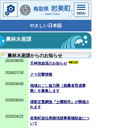
やさしい日本語
農林水産課
農林水産課からのお知らせ
2026/08/05
天神池放流のお知らせ
2026/07/28
クマ目撃情報
2026/06/08
地域おこし協力隊（就農者育成事
業）を募集します
2026/06/04
浦富定置網漁『土曜朝市』が開催さ
れます
2026/04/22
岩美町放任果樹伐採事業補助金につ
いて