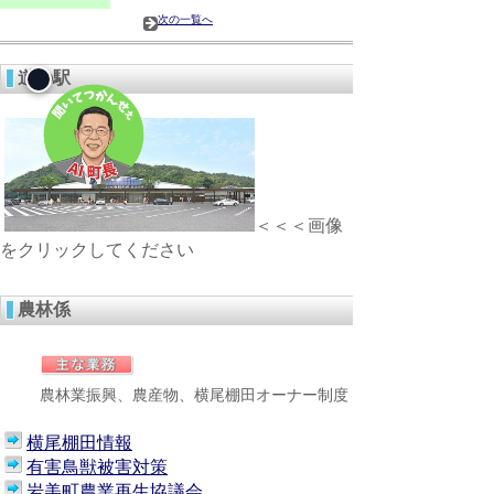
次の一覧へ
道の駅
＜＜＜画像
をクリックしてください
農林係
農林業振興、農産物、横尾棚田オーナー制度
横尾棚田情報
有害鳥獣被害対策
岩美町農業再生協議会