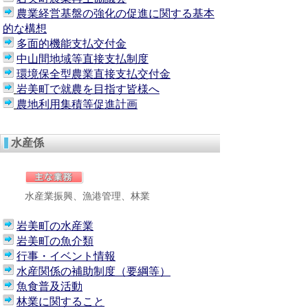
農業経営基盤の強化の促進に関する基本
的な構想
多面的機能支払交付金
中山間地域等直接支払制度
環境保全型農業直接支払交付金
岩美町で就農を目指す皆様へ
農地利用集積等促進計画
水産係
水産業振興、漁港管理、林業
岩美町の水産業
岩美町の魚介類
行事・イベント情報
水産関係の補助制度（要綱等）
魚食普及活動
林業に関すること