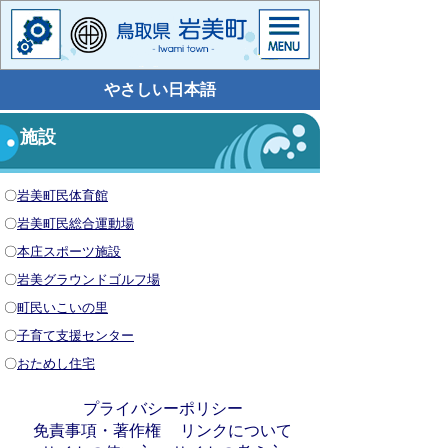
やさしい日本語
施設
〇
岩美町民体育館
〇
岩美町民総合運動場
〇
本庄スポーツ施設
〇
岩美グラウンドゴルフ場
〇
町民いこいの里
〇
子育て支援センター
〇
おためし住宅
プライバシーポリシー
免責事項・著作権
リンクについて