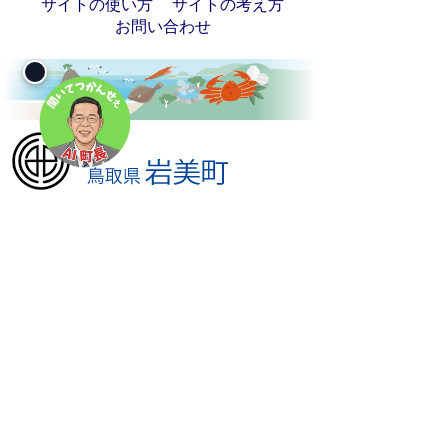
サイトの使い方
サイトの考え方
お問い合わせ
〒681-8501
鳥取県岩美郡岩美町浦富675-1
電話
0857-73-1411
（代表）
ファクシミリ 0857-73-1569
※毎週 火曜日・木曜日の窓口業務（住民
生活課・子ども未来課・税務課・健康福
祉課に限る）は午後7時まで
（土・日・祝日、及び年末年始は除く）
Copyright(c) Iwami town Public Office. All
rights Reserved.