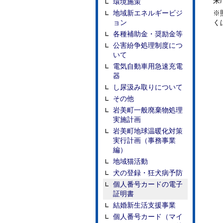
来
環境施策
地域新エネルギービジ
※
ョン
く
各種補助金・奨励金等
公害紛争処理制度につ
いて
電気自動車用急速充電
器
し尿汲み取りについて
その他
岩美町一般廃棄物処理
実施計画
岩美町地球温暖化対策
実行計画（事務事業
編）
地域猫活動
犬の登録・狂犬病予防
個人番号カードの電子
証明書
結婚新生活支援事業
個人番号カード（マイ