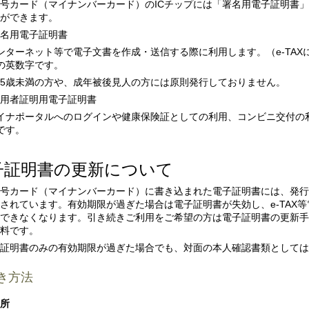
号カード（マイナンバーカード）の
IC
チップには「署名用電子証明書」
ができます。
名用電子証明書
ンターネット等で電子文書を作成・送信する際に利用します。（
e-TAX
の英数字です。
5
歳未満の方や、成年被後見人の方には原則発行しておりません。
用者証明用電子証明書
イナポータルへのログインや健康保険証としての利用、コンビニ交付の
です。
子証明書の更新について
号カード（マイナンバーカード）に書き込まれた電子証明書には、発行
されています。有効期限が過ぎた場合は電子証明書が失効し、
e-TAX
等
できなくなります。引き続きご利用をご希望の方は電子証明書の更新手
料です。
証明書のみの有効期限が過ぎた場合でも、対面の本人確認書類としては
き方法
所