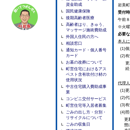
資金助成
岩美町
国民健康保険
受付時
後期高齢者医療
午前８
高齢者はり、きゅう、
※火曜
マッサージ施術費助成
必要な
外国人住民の方へ
本人に
相談窓口
(1)
個
通知カード・個人番号
カード
(2)
有
お墓の改葬について
更
続
町営住宅におけるアス
ベスト含有吹付け材の
使用状況
代理人
中古住宅購入費助成事
(1)
更
業
(2)
代
コンビニ交付サービス
(3)
有
町営住宅等入居者募集
ごみの出し方・分別・
(4)
照
リサイクルについて
更
ごみの収集日
態