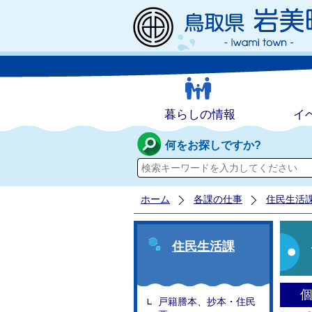
暮らしの情報
イ
何をお探しですか?
ホーム
各課の仕事
住民生活
住民生活課
戸籍謄本、抄本・住民