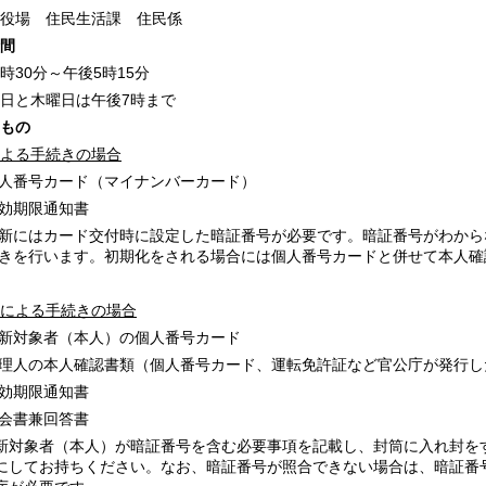
役場 住民生活課 住民係
間
時
30
分～午後
5
時
15
分
日と木曜日は午後
7
時まで
もの
よる手続きの場合
人番号カード（マイナンバーカード）
効期限通知書
新にはカード交付時に設定した暗証番号が必要です。暗証番号がわから
きを行います。初期化をされる場合には個人番号カードと併せて本人確
による手続きの場合
新対象者（本人）の個人番号カード
理人の本人確認書類（個人番号カード、運転免許証など官公庁が発行し
効期限通知書
会書兼回答書
新対象者（本人）が暗証番号を含む必要事項を記載し、封筒に入れ封を
にしてお持ちください。なお、暗証番号が照合できない場合は、暗証番