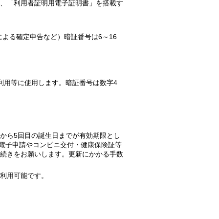
、「利用者証明用電子証明書」を搭載す
による確定申告など）暗証番号は
6
～
16
利用等に使用します。暗証番号は数字
4
から
5
回目の誕生日までが有効期限とし
電子申請やコンビニ交付・健康保険証等
続きをお願いします。
更新にかかる手数
利用可能です。