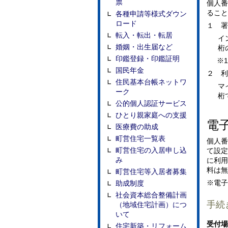
票
個人番
ること
各種申請等様式ダウン
ロード
１
署
転入・転出・転居
イ
婚姻・出生届など
桁
印鑑登録・印鑑証明
※
1
国民年金
２ 利
住民基本台帳ネットワ
マ
ーク
桁
公的個人認証サービス
ひとり親家庭への支援
電
医療費の助成
町営住宅一覧表
個人番
町営住宅の入居申し込
て設定
み
に利用
料は無
町営住宅等入居者募集
※電子
助成制度
社会資本総合整備計画
手続
（地域住宅計画）につ
いて
受付場
住宅新築・リフォーム