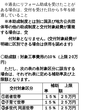
※過去にリフォーム助成を受けたことが
ある場合は、交付を受けた日から５年を経
過していること
※本助成制度とは別に国及び地方公共団
体等の他の助成制度と交付対象経費が重複
する場合は、交
付対象となりません。(
交付対象経費が
明確に区別できる場合は併用を認めます)
〇助成額：対象工事費用の10％（上限２0万
円）
ただし、次の表の各対象区分
に該当する
場合は、それぞれ表に定める補助率及び上
限額となります。
補助
上限
交付対象区分
率
額
①若者世帯
１５％
２５万円
②子育て世帯
１５％
２５万円
③多世代 同居世帯
１５％
２５万円