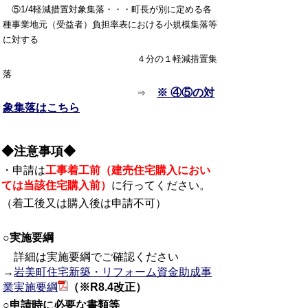
⑤1/4軽減措置対象集落・・・町長が別に定める各
種事業地元（受益者）負担率表における小規模集落等
に対する
４分の１軽減措置集
落
※ ④⑤の対
⇒
象集落はこちら
◆注意事項◆
・申請は
工事着工前（建売住宅購入におい
ては当該住宅購入前）
に行ってください。
（着工後又は購入後は申請不可）
○実施要綱
詳細は実施要綱でご確認ください
→
岩美町住宅新築・リフォーム資金助成事
業実施要綱
（※R8
.4改正）
○申請時に必要な書類等