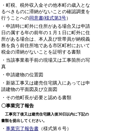
・町税、税外収入金その他本町の歳入とな
るべきものに滞納がないことの確認調査を
行うことへの
同意書(様式第3号
）
・申請時に町外に住所がある場合又は申請
日の属する年の前年の１月１日に町外に住
所がある場合は、本人及び世帯員が納税義
務を負う前住所地である市区町村において
税金の滞納がないことを証明する書類
・当該事業着手前の現場又は工事箇所の写
真
・申請建物の位置図
・新築工事又は建売住宅購入にあっては申
請建物の平面図及び立面図
・その他町長が必要と認める書類
〇事業完了報告
工事完了後又は建売住宅購入後30日以内に下記の
書類を提出してください。
・
事業完了報告書
（様式第６号）