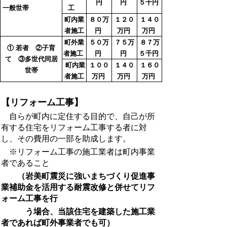
円
円
５千円
一般世帯
工
町内業
８０万
１２０
１４０
者施工
円
万円
万円
町外業
５０万
７５万
８７万
① 若者 ②子育
者施工
円
円
５千円
て ③多世代同居
町内業
１００
１４０
１６０
世帯
者施工
万円
万円
万円
【リフォーム工事】
自らが町内に定住する目的で、自己が所
有する住宅をリフォーム工事
する者に対
し、その費用の
一部を助成します。
※
リフォーム工事の施工業者は町内事業
者であること
（岩美町震災に強いまちづくり促進事
業補助金を活用する耐震改修と併せてリフ
ォーム工事を行
う場合、当該住宅を建築した施工業
者であれば町外事業者でも可）