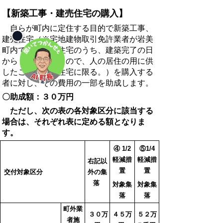
【新築工事・
建売住宅の購入】
自らが町内に定住する目的で新築工事、
建売住宅
（※宅地建物取引免許業者が岩美
町内で販売する住宅のうち、建築完了の日
から１年以内のもので、人の居住の用に供
したことがない住宅に限る。）
を購入する
者に対し、その費用の一部を助成します。
〇助成額：３０万円
ただし、次の表の各対象区分
に該当する
場合は、それぞれ表に定める額となりま
す。
④ 1/2
⑤1/4
軽減措
軽減措
右記以
置
置
交付対象区分
外の集
落
対象集
対象集
落
落
町外業
３０万
４５万
５２万
者施