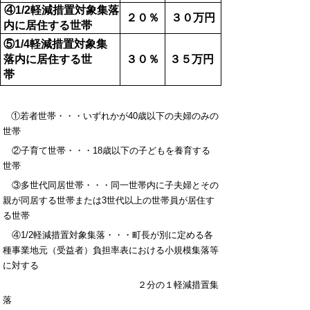
④1/2軽減措置対象集落
２０％
３０万円
内に居住する世帯
⑤1/4軽減措置対象集
落内に居住する世
３０％
３５万円
帯
①若者世帯・・・いずれかが40歳以下の夫婦のみの
世帯
②子育て世帯・・・18歳以下の子どもを養育する
世帯
③多世代同居世帯・・・同一世帯内に子夫婦とその
親が同居する世帯または3世代以上の世帯員が居住す
る世帯
④1/2軽減措置対象集落・・・町長が別に定める各
種事業地元（受益者）負担率表における小規模集落等
に対する
２分の１軽減措置集
落