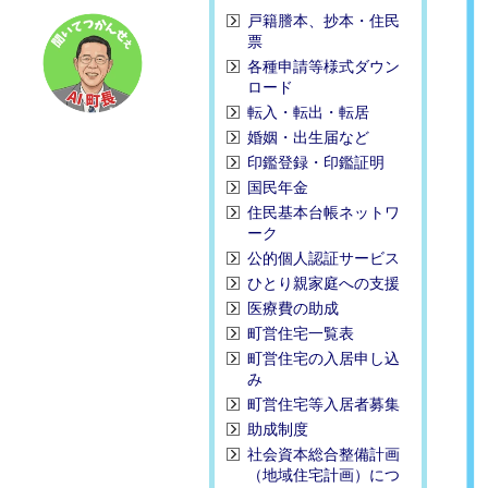
戸籍謄本、抄本・住民
票
各種申請等様式ダウン
ロード
転入・転出・転居
婚姻・出生届など
印鑑登録・印鑑証明
国民年金
住民基本台帳ネットワ
ーク
公的個人認証サービス
ひとり親家庭への支援
医療費の助成
町営住宅一覧表
町営住宅の入居申し込
み
町営住宅等入居者募集
助成制度
社会資本総合整備計画
（地域住宅計画）につ