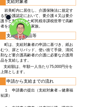
支給対象者
岩美町内に居住し、介護保険法に規定す
る要介護認定において、要介護４又は要介
護５と判定された町民税非課税世帯で高齢
者を介護している家族。
支給対象物品等
町は、支給対象者の申請に基づき、紙お
むつ、尿とりパッド、使い捨て手袋、清拭
剤など要介護高齢者の介護に必要な介護用
品を支給します。
支給額は、年額一人当たり75,000
円分を
上限とします。
申請から支給までの流れ
１ 申請書の提出（支給対象者→健康福
祉課）