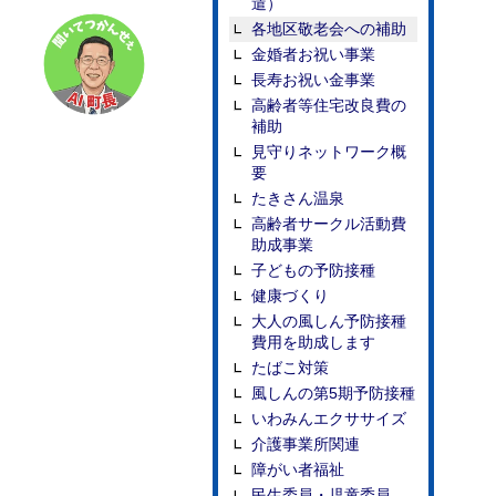
遣）
各地区敬老会への補助
金婚者お祝い事業
長寿お祝い金事業
高齢者等住宅改良費の
補助
見守りネットワーク概
要
たきさん温泉
高齢者サークル活動費
助成事業
子どもの予防接種
健康づくり
大人の風しん予防接種
費用を助成します
たばこ対策
風しんの第5期予防接種
いわみんエクササイズ
介護事業所関連
障がい者福祉
民生委員・児童委員