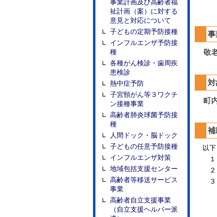
事業計画及び高齢者福
祉計画（案）に対する
意見と対応について
子どもの定期予防接種
事
インフルエンザ予防接
種
敬老
各種がん検診・歯周疾
患検診
対
熱中症予防
子宮頸がん等３ワクチ
町内
ン接種事業
高齢者肺炎球菌予防接
種
補
人間ドック・脳ドック
子どもの任意予防接種
以下
インフルエンザ対策
１ 
地域包括支援センター
２ 
高齢者等移送サービス
３ 
事業
高齢者自立支援事業
（自立支援ヘルパー派