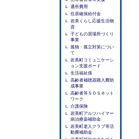
通所費用
住居確保給付金
岩美くらし応援生活物
資
子どもの居場所づくり
事業
孤独・孤立対策につい
て
岩美町コミュニケーシ
ョン支援ボード
生活福祉係
高齢者補聴器購入費助
成事業
高齢者等ＳＯＳネット
ワーク
介護保険
岩美町アルツハイマー
病治療薬補助金
岩美町老人クラブ等活
動費補助金