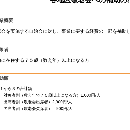
業概要
会を実施する自治会に対し、事業に要する経費の一部を補助
象者
に在住する７５歳（数え年）以上になる方
助額
１から３の合計額
対象者割（数え年で７５歳以上になる方）
1,000
円/人
出席者割（敬老会出席者）
2,900
円/人
欠席者割（敬老会欠席者）
900
円/人