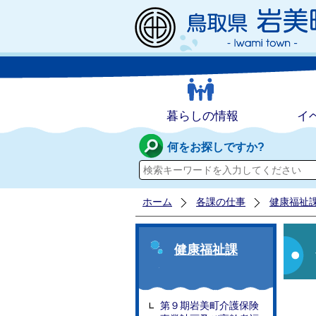
暮らしの情報
イ
何をお探しですか?
ホーム
各課の仕事
健康福祉
健康福祉課
第９期岩美町介護保険