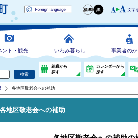
Foreign language
文字
ベント・観光
いわみ暮らし
事業者のか
組織から
カレンダーから
探す
探す
課
各地区敬老会への補助
各地区敬老会への補助
各地区敬老会への補助の