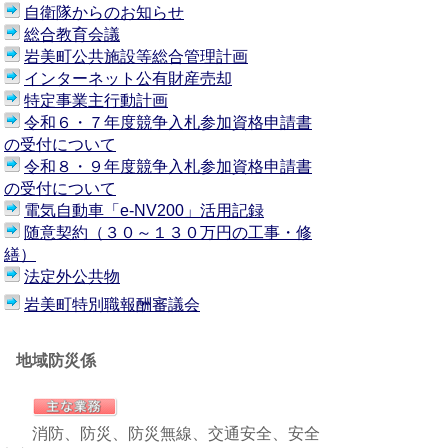
自衛隊からのお知らせ
総合教育会議
岩美町公共施設等総合管理計画
インターネット公有財産売却
特定事業主行動計画
令和６・７年度競争入札参加資格申請書
の受付について
令和８・９年度競争入札参加資格申請書
の受付について
電気自動車「e-NV200」活用記録
随意契約（３０～１３０万円の工事・修
繕）
法定外公共物
岩美町特別職報酬審議会
地域防災係
消防、防災、防災無線、交通安全、安全