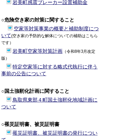
岩美町感震ブレーカー設置補助金
○危険空き家の対策に関すること
空家等対策事業の概要と補助制度につ
いて
(空き家の予防的な解体についての補助はこちら
です）
岩美町空家等対策計画
（令和8年3月改定
版）
特定空家等に対する略式代執行に伴う
事前の公告について
○国土強靭化計画に関すること
鳥取県東部４町国土強靭化地域計画に
ついて
○罹災証明書、被災証明書
罹災証明書、被災証明書の発行につい
て