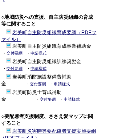
○地域防災への支援、自主防災組織の育成
等に関すること
岩美町自主防災組織育成要綱（PDFフ
ァイル）
岩美町自主防災組織育成事業補助金
・
交付要綱
・
申請様式
岩美町自主防災組織訓練奨励金
・
交付要綱
・
申請様式
岩美町消防施設整備費補助
金
・
交付要綱
・
申請様式
岩美町防災士育成補助
金
・
交付要綱
・
申請様式
○要配慮者支援制度、ささえ愛マップに関
すること
岩美町災害時等要配慮者支援実施要綱
（PDFファイル）