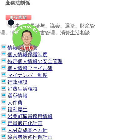
庶務法制係
人事、職員給与、議会、選挙、財産管
理、情報公開、文書管理、消費生活相談
情報公開制度
個人情報保護制度
特定個人情報の安全管理
個人情報ファイル簿
マイナンバー制度
行政相談
消費生活相談
選挙情報
人件費
福利厚生
岩美町職員採用情報
定員適正化計画
人材育成基本方針
障害者活躍推進計画