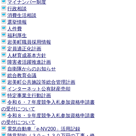
マイナンバー制度
行政相談
消費生活相談
選挙情報
人件費
福利厚生
岩美町職員採用情報
定員適正化計画
人材育成基本方針
障害者活躍推進計画
自衛隊からのお知らせ
総合教育会議
岩美町公共施設等総合管理計画
インターネット公有財産売却
特定事業主行動計画
令和６・７年度競争入札参加資格申請書
の受付について
令和８・９年度競争入札参加資格申請書
の受付について
電気自動車「e-NV200」活用記録
随意契約（３０～１３０万円の工事・修