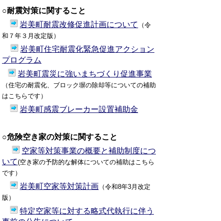
○耐震対策に関すること
岩美町耐震改修促進計画について
（令
和７年３月改定版）
岩美町住宅耐震化緊急促進アクション
プログラム
岩美町震災に強いまちづくり促進事業
（
住宅の耐震化、ブロック塀の除却等についての補助
はこちらです）
岩美町感震ブレーカー設置補助金
○危険空き家の対策に関すること
空家等対策事業の概要と補助制度につ
いて
(空き家の予防的な解体についての補助はこちら
です）
岩美町空家等対策計画
（令和8年3月改定
版）
特定空家等に対する略式代執行に伴う