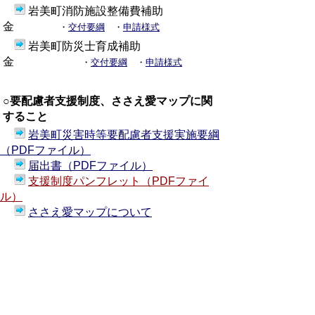
岩美町消防施設整備費補助
金
・
交付要綱
・
申請様式
岩美町防災士育成補助
金
・
交付要綱
・
申請様式
○要配慮者支援制度、ささえ愛マップに関
すること
岩美町災害時等要配慮者支援実施要綱
（PDFファイル）
届出書（PDFファイル）
支援制度パンフレット（PDFファイ
ル）
ささえ愛マップについて
○土砂災害警戒区域等の住居の建て替え、
移転等に関すること
岩美町がけ地近接等危険住宅移転事業
補助金交付要綱（PDFファイル）