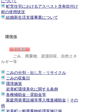
について
町営住宅におけるアスベスト含有吹付け
材の使用状況
結婚新生活支援事業について
環境係
ごみ、廃棄物、資源回収、自然エネ
ルギー等
ごみの分別・出し方・リサイクル
ごみの収集日
環境施策
岩美町環境美化に関する条例
各種補助金・奨励金等
家庭用発電設備等導入推進補助金
｜
その
他
岩美町一般廃棄物処理実施計画