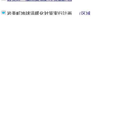
岩美町地球温暖化対策実行計画
（区域
施策編）
◎身近にできる！地球温暖化
対策
（事務事業編）
電気自動車用急速充電器
公害紛争処理制度
し尿汲み取り
犬の登録・狂犬病予防
地域猫活動
飼い主のいない猫不妊去勢手術費補助
置き配ボックス購入設置事業補助
【住民係】
戸籍、住民票、転入・転出、婚
姻・出生届、印鑑登録