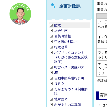
事業の
企画財政課
事業の
ア．
財政
られ
総合計画
岩美町情報
イ．
み続
空き家の利活用
行政改革
ウ．
パブリックコメント
るま
（町政に係る意見反映
制度）
エ．
町営バス・路線バス
心し
JR
くり
自動車臨時運行許可
※詳細
ＮＰＯ
わがまちづくり制度解
説
寄
地縁団体
わがまちの写真館
ま