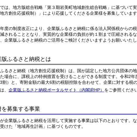
では、地方版総合戦略「第３期岩美町地域創生総合戦略」に基づいて実
地方創生応援税制）」により応援してくださる企業様を募集しています
年度の制度改正により、企業版ふるさと納税に係る法人関係税からの税
減されることとなり、実質的な企業様の負担が約１割まで圧縮されるな
、企業版ふるさと納税のご活用をご検討くださいますようお願いいたし
業版ふるさと納税とは
ふるさと納税（地方創生応援税制）は、国が認定した地方公共団体の地
た場合に、課税上の特例措置を受けることができる制度です。令和2年
3割）と、寄附金額の最大6割の税額控除を合わせて、企業に対する税
は、
企業版ふるさと納税ポータルサイト（内閣府HP）
をご参照くださ
附を募集する事業
が企業版ふるさと納税を活用して実施する事業は以下のとおりです。な
受けた「地域再生計画」に基づくものです。