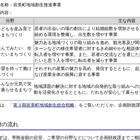
名称：岩美町地域創生推進事業
内容：
分野
主な内容
若者の出会いの場の創出により結婚組数を増加させる
子どもを産み育て
組める環境を整備し、出生数を増やす事業
るまちづくり
魅力ある地域づくりの取り組みを進め、観光客及び関
住んでみたい、住
ターンなどの移住希望者に対するきめ細やかな相談体
けたいまちづくり
転入者を増やす事業。また、若者の交流などを通じた
たいと思う人を増やし転出者を減らす事業
希望を持って働け
それぞれの産業の魅力を高め、発信するとともに、起
ちづくり
なげ産業全体の振興に資する事業
みんなが元気で安
地域課題の解決に対する地域の自発的な取り組みへの
て暮らせるまちづ
動を活発化させるとともに、だれもが安心して暮らせ
は、「
第３期岩美町地域創生総合戦略
」をご覧いただくか、企画財政
附の流れ
ずは、寄附金額の目安、ご希望の分野などについて企画財政課までご相