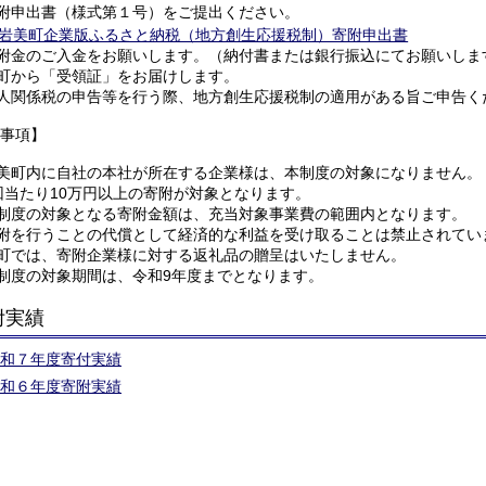
附申出書（様式第１号）をご提出ください。
岩美町企業版ふるさと納税（地方創生応援税制）寄附申出書
附金のご入金をお願いします。（納付書または銀行振込にてお願いしま
町から「受領証」をお届けします。
人関係税の申告等を行う際、地方創生応援税制の適用がある旨ご申告く
事項】
美町内に自社の本社が所在する企業様は、本制度の対象になりません。
回当たり10万円以上の寄附が対象となります。
制度の対象となる寄附金額は、充当対象事業費の範囲内となります。
附を行うことの代償として経済的な利益を受け取ることは禁止されてい
町では、寄附企業様に対する返礼品の贈呈はいたしません。
制度の対象期間は、令和9年度までとなります。
附実績
和７年度寄付実績
和６年度寄附実績