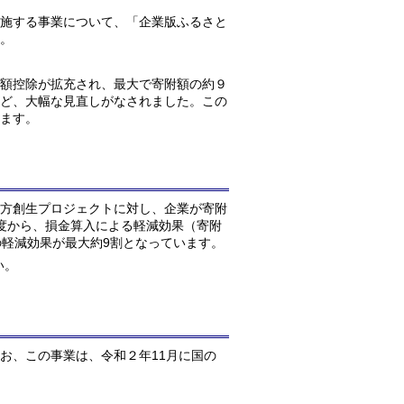
施する事業について、「企業版ふるさと
。
額控除が拡充され、最大で寄附額の約９
ど、大幅な見直しがなされました。この
ます。
方創生プロジェクトに対し、企業が寄附
度から、損金算入による軽減効果（寄附
の軽減効果が最大約9割となっています。
い。
お、この事業は、令和２年11月に国の