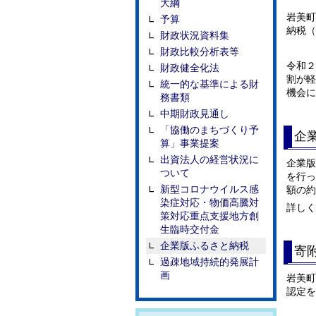
大綱
岩美町
予算
納税（
財政状況資料集
財政比較分析表等
令和２
財政健全化法
割が軽
統一的な基準による財
機会に
務書類
中期財政見通し
「協働のまちづくり予
企
算」事業提案
出資法人の経営状況に
企業版
ついて
を行っ
新型コロナウイルス感
額の約
染症対応・物価高騰対
詳しく
策対応重点支援地方創
生臨時交付金
企業版ふるさと納税
寄
過疎地域持続的発展計
画
岩美町
認定を