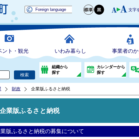
Foreign language
文字
ベント・観光
いわみ暮らし
事業者のか
組織から
カレンダーから
探す
探す
課
財政
企業版ふるさと納税
企業版ふるさと納税
企業版ふるさと納税の募集について