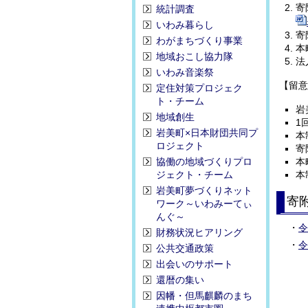
寄
統計調査
いわみ暮らし
寄
わがまちづくり事業
本
地域おこし協力隊
法
いわみ音楽祭
【留意
定住対策プロジェク
ト・チーム
岩
地域創生
1
岩美町×日本財団共同プ
本
ロジェクト
寄
協働の地域づくりプロ
本
ジェクト・チーム
本
岩美町夢づくりネット
寄
ワーク～いわみーてぃ
んぐ～
・
令
財務状況ヒアリング
・
令
公共交通政策
出会いのサポート
還暦の集い
因幡・但馬麒麟のまち