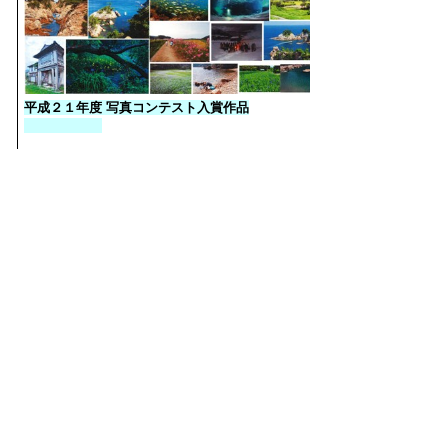
平成２１年度 写真コンテスト入賞作品
岩美町「わがまちの宝」写真館
企画財政課へのお問い合わせ
TEL：0857-73-1412
FAX：0857-73-1569
kikaku@iwami.gr.jp
プライバシーポリシー