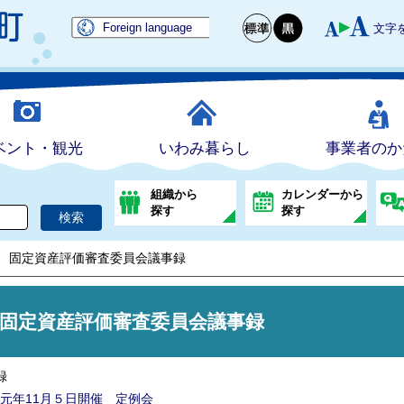
Foreign language
文字
ベント・観光
いわみ暮らし
事業者のか
組織から
カレンダーから
探す
探す
固定資産評価審査委員会議事録
固定資産評価審査委員会議事録
録
元年11月５日開催 定例会