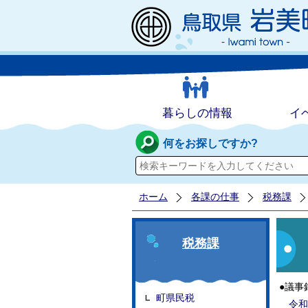
暮らしの情報
イ
何をお探しですか?
ホーム
各課の仕事
税務課
税務課
●議事
町県民税
令和