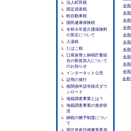
法人町民税
令和
固定資産税
令和
軽自動車税
令和
国民健康保険税
令和
令和８年度介護保険料
の算定について
令和
入湯税
令和
たばこ税
令和
口座振替と納税貯蓄組
令和
合の新規加入について
令和
のお知らせ
令和
インターネット公売
令和
証明の発行
税関係申請等様式ダウ
ンロード
地籍調査事業とは？
地籍調査事業の進捗状
況
納税の猶予制度につい
て
固定資産評価審査委員