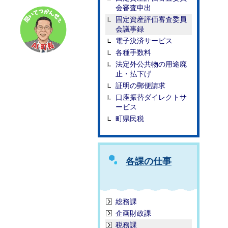
会審査申出
固定資産評価審査委員
会議事録
電子決済サービス
各種手数料
法定外公共物の用途廃
止・払下げ
証明の郵便請求
口座振替ダイレクトサ
ービス
町県民税
各課の仕事
総務課
企画財政課
税務課