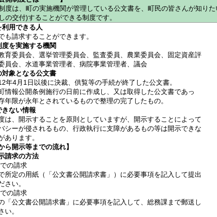
度は、町の実施機関が管理している公文書を、町民の皆さんが知りた
しの交付)することができる制度です。
を利用できる人
でも請求することができます。
制度を実施する機関
教育委員会、選挙管理委員会、監査委員、農業委員会、固定資産評
委員会、水道事業管理者、病院事業管理者、議会
の対象となる公文書
12年4月1日以後に決裁、供覧等の手続が終了した公文書。
町情報公開条例施行の日前に作成し、又は取得した公文書であっ
存年限が永年とされているもので整理の完了したもの。
できない情報
度は、開示することを原則としていますが、開示することによって
バシーが侵されるもの、行政執行に支障があるもの等は開示できな
があります。
から開示等までの流れ】
示請求の方法
口での請求
所定の用紙（「公文書公開請求書」）に必要事項を記入して提出
ださい。
便での請求
「公文書公開請求書」に必要事項を記入して、総務課まで郵送し
さい。