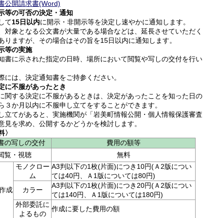
書公開請求書(Word)
示等の可否の決定・通知
して
15日以内
に開示・非開示等を決定し速やかに通知します。
、対象となる公文書が大量である場合などは、延長させていただく
ありますが、その場合はその旨を15日以内に通知します。
示等の実施
知書に示された指定の日時、場所において閲覧や写しの交付を行い
際には、決定通知書をご持参ください。
定に不服があったとき
に関する決定に不服があるときは、決定があったことを知った日の
ら３か月以内に不服申し立てをすることができます。
し立てがあると、実施機関が「岩美町情報公開・個人情報保護審査
意見を求め、公開するかどうかを検討します。
料〉
書の写しの交付
費用の額等
閲覧・視聴
無料
モノクロー
A3判以下の1枚(片面)につき10円(Ａ2版につい
ム
ては40円、Ａ1版については80円)
A3判以下の1枚(片面)につき20円(Ａ2版につい
作成
カラー
ては140円、Ａ1版については180円)
外部委託に
作成に要した費用の額
よるもの