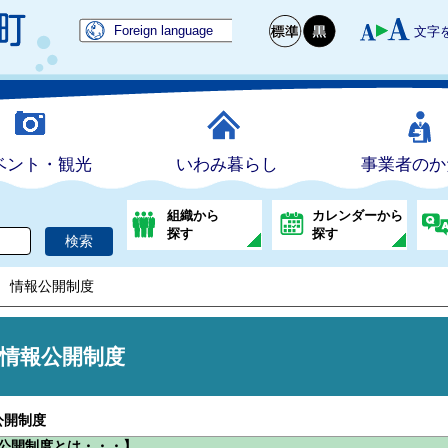
Foreign language
文字
ベント・観光
いわみ暮らし
事業者のか
組織から
カレンダーから
探す
探す
情報公開制度
情報公開制度
公開制度
公開制度とは・・・】