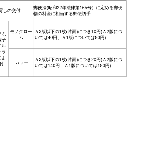
郵便法(昭和22年法律第165号）に定める郵便
写しの交付
物の料金に相当する郵便切手
モノクロー
Ａ3版以下の1枚(片面)につき10円(Ａ2版につ
Ｆな
ム
いては40円、Ａ1版については80円)
電子
イル
ンラ
によ
Ａ3版以下の1枚(片面)につき20円(Ａ2版につ
カラー
付
いては140円、Ａ1版については180円)