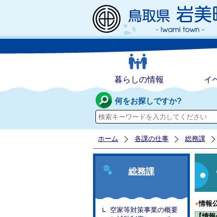
暮らしの情報
イ
何をお探しですか?
ホーム
各課の仕事
総務課
総務課
●
情報
空家等対策事業の概要
【情報