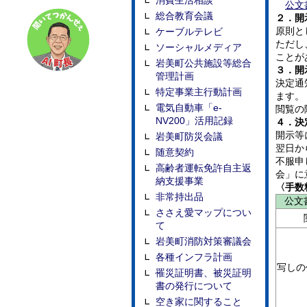
消費生活相談
公文
総合教育会議
２．開
原則と
ケーブルテレビ
ただし
ソーシャルメディア
ことが
岩美町公共施設等総合
３．開
管理計画
決定通
特定事業主行動計画
ます。
電気自動車「e-
閲覧の
NV200」活用記録
４．決
開示等
岩美町防災会議
翌日か
随意契約
不服申
高齢者運転免許自主返
会」に
納支援事業
〈手数
非常持出品
公文
ささえ愛マップについ
て
岩美町消防対策審議会
各種インフラ計画
写しの
罹災証明書、被災証明
書の発行について
空き家に関すること