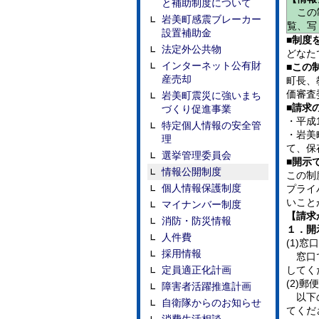
と補助制度について
この制
岩美町感震ブレーカー
覧、写
設置補助金
■制度
法定外公共物
どなた
インターネット公有財
■この
産売却
町長、
価審査
岩美町震災に強いまち
■請求
づくり促進事業
・平成
特定個人情報の安全管
・岩美
理
て、保
選挙管理委員会
■開示
情報公開制度
この制
個人情報保護制度
プライ
いこと
マイナンバー制度
【請求
消防・防災情報
１．開
人件費
(1)窓
採用情報
窓口で
定員適正化計画
してく
(2)郵
障害者活躍推進計画
以下の
自衛隊からのお知らせ
てくだ