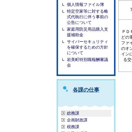
個人情報ファイル簿
特定空家等に対する略
式代執行に伴う事前の
公告について
家庭用防災用品購入支
ＰＤ
援補助金
どの
サイバーセキュリティ
ファ
を確保するための方針
のオ
について
イン
岩美町特別職報酬審議
る交
会
各課の仕事
総務課
企画財政課
税務課