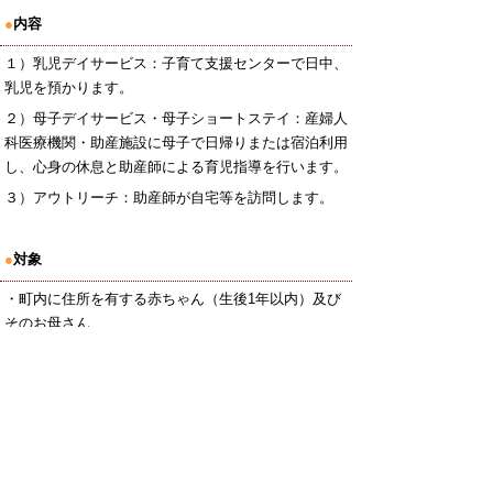
●
内容
１）乳児デイサービス：子育て支援センターで日中、
乳児を預かります。
２）母子デイサービス・母子ショートステイ：産婦人
科医療機関・助産施設に母子で日帰りまたは宿泊利用
し、心身の休息と助産師による育児指導を行います。
３）アウトリーチ：助産師が自宅等を訪問します。
●
対象
・町内に住所を有する赤ちゃん（生後1年以内）及び
そのお母さん
・家族等から十分な家事や育児等の支援が受けられな
いお母さん
・感染症にかかっていない等、日常生活に支障がない
赤ちゃん