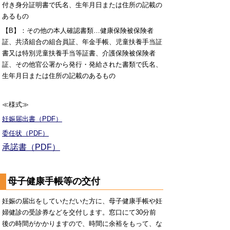
付き身分証明書で氏名、生年月日または住所の記載の
あるもの
【B】：その他の本人確認書類…健康保険被保険者
証、共済組合の組合員証、年金手帳、児童扶養手当証
書又は特別児童扶養手当等証書、介護保険被保険者
証、その他官公署から発行・発給された書類で氏名、
生年月日または住所の記載のあるもの
≪様式≫
妊娠届出書（PDF）
委任状（PDF）
承諾書（PDF）
母子健康手帳等の交付
妊娠の届出をしていただいた方に、母子健康手帳や妊
婦健診の受診券などを交付します。窓口にて30分前
後の時間がかかりますので、時間に余裕をもって、な