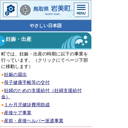
やさしい日本語
妊娠・出産
町では、妊娠・出産の時期に以下の事業を
行っています。（クリックにてページ下部
に移動します）
●
妊娠の届出
●
母子健康手帳等の交付
●
妊婦のための支援給付（妊婦支援給付
金）
●
１か月児健診費用助成
●
産後ケア事業
●
産前・産後ヘルパー派遣事業