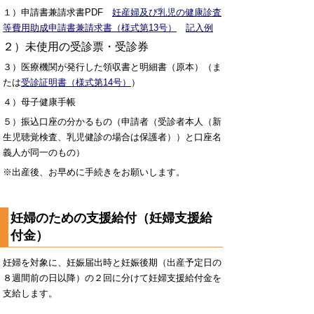
１）申請書兼請求書PDF
妊産婦及び乳児の健康診査
等費用助成申請書兼請求書（様式第13号）
記入例
２）未使用の受診票・受診券
３）医療機関が発行した領収書と明細書（原本）（ま
たは
受診証明書（様式第14号）
）
４）母子健康手帳
５）振込口座の分かるもの（申請者（受診者本人（新
生児聴覚検査、乳児健診の場合は保護者））と口座名
義人が同一のもの）
※出産後、お早めに手続きをお願いします。
妊婦のための支援給付（妊婦支援給
付金）
妊婦を対象に、妊娠届出時と妊娠後期（出産予定日の
８週間前の日以降）の２回に分けて妊婦支援給付金を
支給します。