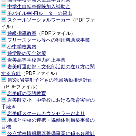
中学生自転車保険加入補助金
モバイルWi-Fiルーターの貸出
スクールソーシャルワーカー
（PDFファ
イル）
通級指導教室
（PDFファイル）
フリースクール等への利用料助成事業
小中学校案内
通学路の安全対策
岩美高等学校魅力向上事業
岩美町運動部・文化部活動の在り方に関
する方針
（PDFファイル）
第3次岩美町子どもの読書活動推進計画
（PDFファイル）
岩美町の英語教育
岩美町立小・中学校における教育実習の
手続き
岩美町スクールカウンセラーだより
地域と学校の連携・協働体制構築事業の
目標
公立学校情報機器整備事業に係る各種計