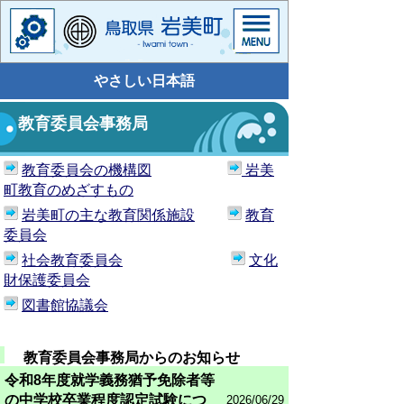
やさしい日本語
教育委員会事務局
教育委員会の機構図
岩美
町教育のめざすもの
岩美町の主な教育関係施設
教育
委員会
社会教育委員会
文化
財保護委員会
図書館協議会
教育委員会事務局からのお知らせ
令和8年度就学義務猶予免除者等
の中学校卒業程度認定試験につ
2026/06/29