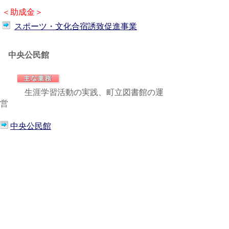
＜助成金＞
スポーツ・文化合宿誘致促進事業
中央公民館
生涯学習活動の実践、町立図書館の運
営
中央公民館
TEL.0857-72-0510
町立図書館
（外部サイトへ）
TEL.0857-72-0510
各地区公民館
東地区公民館
（東地区コミュニティーセ
ンター 内）
TEL. 0857-72-8063