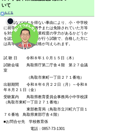
いて
もどる
病気などやむを得ない事由により、小・中学校
に就学する義務を猶予または免除されていた方等
を対象に、中学校卒業程度の学力があるかどうか
を認定するために国が行う試験で、合格した方に
は高等学校の入学資格が与えられます。
試 験 日 令和８年１０月１５日（木）
試験会場 鳥取県庁第二庁舎４階 第２７会議
室
（鳥取市東町一丁目２７１番地）
出願期間 令和８年６月２２日（月）～令和８
年８月２１日（金）
受験案内 鳥取県教育委員会事務局小中学校課
（鳥取市東町一丁目２７１番地）
東部教育局（鳥取市立川町六丁目１
７６番地 鳥取県東部庁舎４階）
■お問合せ先 学校教育係
電話：0857-73-1301