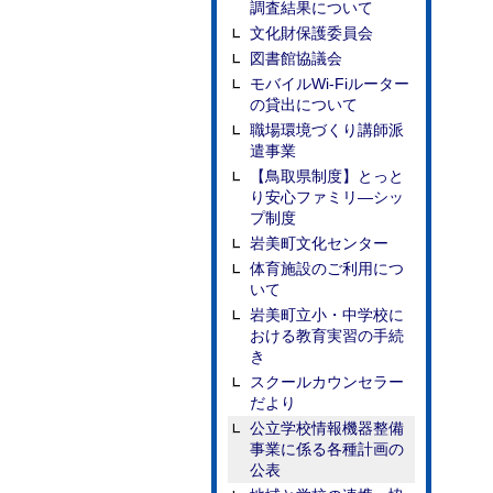
調査結果について
文化財保護委員会
図書館協議会
モバイルWi-Fiルーター
の貸出について
職場環境づくり講師派
遣事業
【鳥取県制度】とっと
り安心ファミリ―シッ
プ制度
岩美町文化センター
体育施設のご利用につ
いて
岩美町立小・中学校に
おける教育実習の手続
き
スクールカウンセラー
だより
公立学校情報機器整備
事業に係る各種計画の
公表