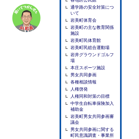
各地区公民館
通学路の安全対策につ
いて
岩美町体育会
岩美町の主な教育関係
施設
岩美町民体育館
岩美町民総合運動場
岩井グラウンドゴルフ
場
本庄スポーツ施設
男女共同参画
各種相談情報
人権啓発
人権同和対策の目標
中学生自転車保険加入
補助金
岩美町男女共同参画審
議会
男女共同参画に関する
町民意識調査・事業所