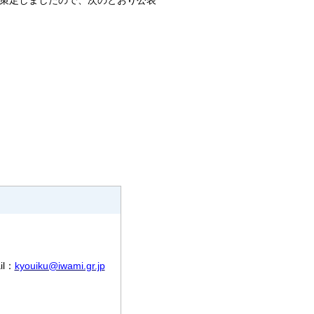
を策定しましたので、次のとおり公表
il：
kyouiku@iwami.gr.jp