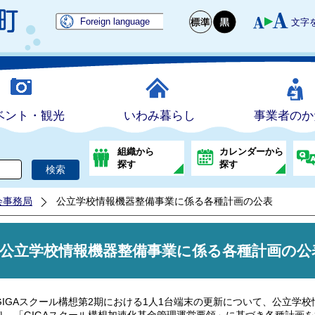
Foreign language
文字
ベント・観光
いわみ暮らし
事業者のか
組織から
カレンダーから
探す
探す
会事務局
公立学校情報機器整備事業に係る各種計画の公表
公立学校情報機器整備事業に係る各種計画の公
IGAスクール構想第2期における1人1台端末の更新について、公立学