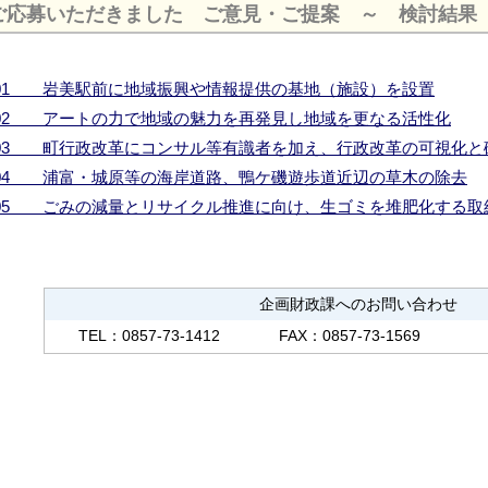
ご応募いただきました ご意見・ご提案 ～ 検討結果
01 岩美駅前に地域振興や情報提供の基地（施設）を設置
02 アートの力で地域の魅力を再発見し地域を更なる活性化
03 町行政改革にコンサル等有識者を加え、行政改革の可視化と
04 浦富・城原等の海岸道路、鴨ケ磯遊歩道近辺の草木の除去
05 ごみの減量とリサイクル推進に向け、生ゴミを堆肥化する取
企画財政課へのお問い合わせ
TEL：0857-73-1412
FAX：0857-73-1569