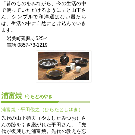
「昔のものをみながら、今の生活の中
で使っていただけるように」と山下さ
ん。シンプルで和洋選ばない器たち
は、生活の中に自然にとけ込んでいき
ます。
岩美町延興寺525-4
電話 0857-73-1219
浦富焼
/うらどめやき
浦富焼・平田俊之（ひらたとしゆき）
先代の山下碩夫（やましたみつお）さ
んの跡を引き継がれた平田さん。「先
代が復興した浦富焼。先代の教えを忘