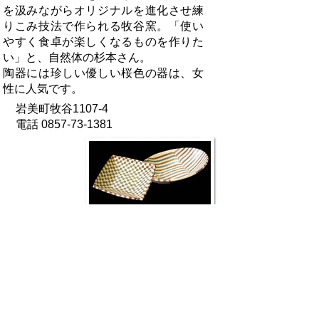
を汲みながらオリジナルを進化させ練
りこみ技法で作られる牧谷窯。「使い
やすく食卓が楽しくなるものを作りた
い」と、自然体の杉本さん。
陶器には珍しい優しい桜色の器は、女
性に人気です。
岩美町牧谷1107-4
電話 0857-73-1381
真名焼
/まなやき
真名かいろうの里・難波 勲（なんば い
さお）
里山のすそ野に広がる工房で、地元の