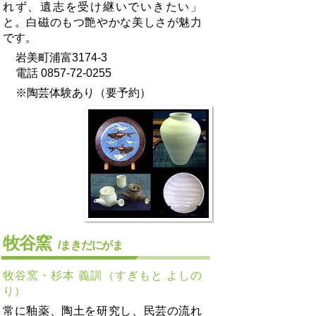
れず、遺志を受け継いでいきたい」
と。白磁のもつ艶やかな美しさが魅力
です。
岩美町浦富3174-3
電話 0857-72-0255
※陶芸体験あり（要予約）
牧谷窯
/まきだにがま
牧谷窯・杉本 義訓（すぎもと よしの
り）
常に釉薬、陶土を研究し、民芸の流れ