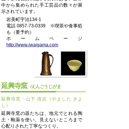
中から集められた手工芸品の数々が展
示されています。
岩美町宇治134-1
電話 0857-73-0339 ※喫茶や食事処
も（要予約）
ホームページ
http://www.iwaigama.com
延興寺窯
/えんごうじがま
延興寺窯・山下 清志（やました きよ
し）
延興寺窯の器たちは、地元でとれる陶
土・釉薬を使い、見えないところまで
心配りされた丁寧なつくり。