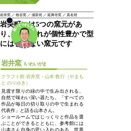
岩井窯 ／ 牧谷窯 ／ 浦富焼 ／ 延興寺窯 ／ 真名焼
岩美町には5つの窯元があ
り、それぞれが個性豊かで型
にはまらない窯元です
岩井窯
/いわいがま
クラフト館 岩井窯・山本 教行（やまも
と のりゆき）
見渡す限りの緑の中で生み出される、
自然で味わい深い器たち。「すべての
作品が毎日の切り取りの中で生まれる
代表作」と語る山本さん。
ショールームではじっくりと作品を選
ぶことができるとともに、参考館には
山本さん自身の思い入れのある、世界