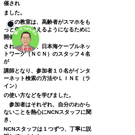
催され
ました。
この教室は、高齢者がスマホをも
っと便利に使えるようになるために
開催
されたもので、
日本海ケーブルネッ
トワーク（ＮＣＮ）のスタッフ４名
が
講師となり、
参加者１０名がインタ
ーネット検索の方法やＬＩＮＥ（ラ
イン）
の
使い方などを
学びました。
参加者はそれぞれ、自分のわから
ないことを熱心にNCNスタッフに聞
き、
NCNスタッフは１つずつ、丁寧に説