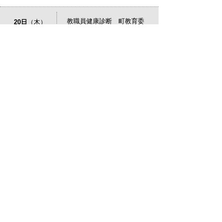
教職員健康診断 町教育委
20日
（木）
員会事務局（0857-73-
1301）
21日
（金）
22日
（土）
23日
（日）
24日
（月）
25日
（火）