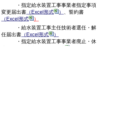
・指定給水装置工事事業者指定事項
変更届出書
（Excel形式
）
、誓約書
（Excel形式
）
・給水装置工事主任技術者選任・解
任届出書
（Excel形式
）
・指定給水装置工事事業者廃止・休
止・再開届出書
（Excel形式
）
・指定給水装置工事事業者証再交付
申請書
（PDF形式
）
プライバシーポリシー
免責事項・著作権
リンクについて
サイトの使い方
サイトの考え方
お問い合わせ