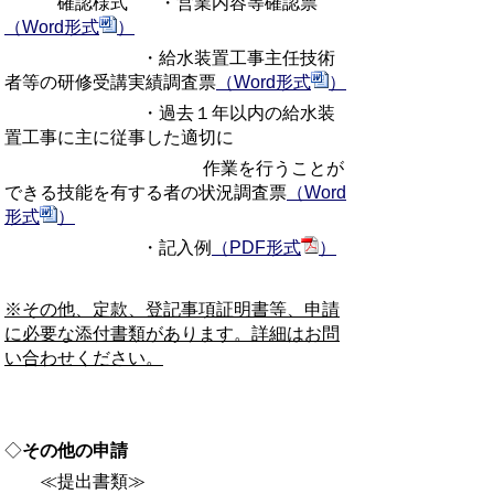
確認様式 ・営業内容等確認票
（Word形式
）
・給水装置工事主任技術
者等の研修受講実績調査票
（Word形式
）
・過去１年以内の給水装
置工事に主に従事した適切に
作業を行うことが
できる技能を有する者の状況調査票
（Word
形式
）
・記入例
（PDF形式
）
※その他、定款、登記事項証明書等、申請
に必要な添付書類があります。詳細はお問
い合わせください。
◇
その他の申請
≪提出書類≫