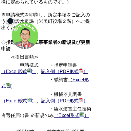
律に定められているものです。）
※申請様式を印刷し、所定事項をご記入の
うえ建設水道課（岩美町役場２階）へご提
出ください。
◇
指定給水装置工事事業者の新規及び更新
申請
≪提出書類≫
申請様式 ・指定申請書
（Excel形式
）
、
記入例（PDF形式
）
・誓約書
（Excel形
式
）
・機械器具調書
（Excel形式
）
、
記入例（PDF形式
）
・給水装置主任技術
者選任届出書 ※新規のみ
（Excel形式
）