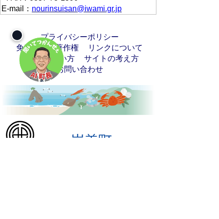
E-mail：
nourinsuisan@iwami.gr.jp
プライバシーポリシー
免責事項・著作権
リンクについて
サイトの使い方
サイトの考え方
お問い合わせ
〒681-8501
鳥取県岩美郡岩美町浦富675-1
電話
0857-73-1411
（代表）
ファクシミリ 0857-73-1569
※毎週 火曜日・木曜日の窓口業務（住民
生活課・子ども未来課・税務課・健康福