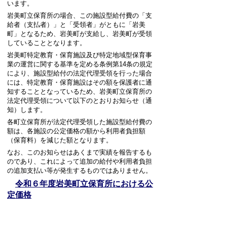
います。
岩美町立保育所の場合、この施設型給付費の「支
給者（支払者）」と「受領者」がともに「岩美
町」となるため、岩美町が支給し、岩美町が受領
していることとなります。
岩美町特定教育・保育施設及び特定地域型保育事
業の運営に関する基準を定める条例第14条の規定
により、施設型給付の法定代理受領を行った場合
には、特定教育・保育施設はその額を保護者に通
知することとなっているため、岩美町立保育所の
法定代理受領について以下のとおりお知らせ（通
知）します。
各町立保育所が法定代理受領した施設型給付費の
額は、各施設の公定価格の額から利用者負担額
（保育料）を減じた額となります。
なお、このお知らせはあくまで実績を報告するも
のであり、これによって追加の給付や利用者負担
の追加支払い等が発生するものではありません。
令和６年度岩美町立保育所における公
定価格