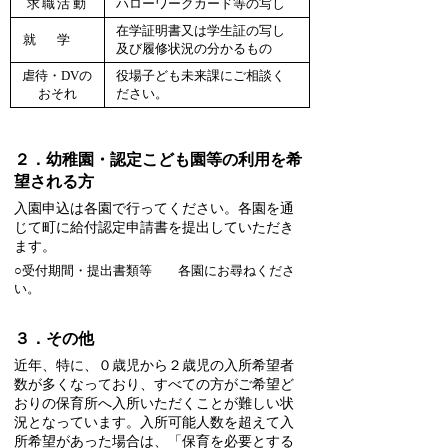
求職活動
ハローワークカード等の写し
在学証明書又は学生証の写し
就学
及び履修状況の分かるもの
虐待・DVの
役場子ども未来課にご相談く
おそれ
ださい。
２．幼稚園・認定こども園等の利用を希
望される方
入園申込は各園で行ってください。各園を通
じて町に給付認定申請書を提出していただき
ます。
○受付期間・提出書類等 各園にお尋ねくださ
い。
３．その他
近年、特に、０歳児から２歳児の入所希望者
数が多くなっており、すべての方がご希望ど
おりの保育所へ入所いただくことが難しい状
況となっています。入所可能人数を超えて入
所希望があった場合は、「保育を必要とする