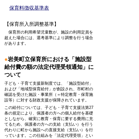
保育料徴収基準表
【保育所入所調整基準】
保育所の利用希望児童数が、施設の利用定員を
超えた場合には、選考基準により調整を行う場合
があります。
●
岩美町立保育所における「施設型
給付費の額の法定代理受領通知」に
ついて
子ども・子育て支援新制度では、「施設型給付」
および「地域型保育給付」が創設され、市町村の
確認を受けた施設・事業所（＝特定教育・保育施
設等）に対する財政支援が保障されています。
この給付については、子ども・子育て支援法第27
条の規定により、保護者の方への個人給付を基礎
としながら、確実に教育・保育に要する費用に充
てるため、保護者の方への支給（支払い）を行う
代わりに町から施設への直接支給（支払い）を行
っています。この仕組みを「法定代理受領」とい