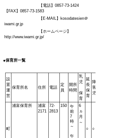
【電話】
0857-73-1424
【
FAX
】0857-73-1583
【
E-MAIL
】kosodatesien＠
iwami.gr.jp
【ホームページ】
http://www.iwami.gr.jp/
●
保育所一覧
乳
設
延
児
障
置
定
開所
長
保育所名
住所
電話
害
運
員
時間
保
保
児
営
育
育
浦富保育所
浦富
72-
150
6
午
2171
2813
ヵ
前
7
月
時
～
～
町
○
○
午