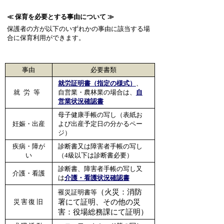
≪ 保育を必要とする事由について ≫
保護者の方が以下のいずれかの事由に該当する場
合に保育利用ができます。
事由
必要書類
就労証明書（指定の様式）
、
就労等
自営業・農林業の場合は、
自
営業状況確認書
母子健康手帳の写し（表紙お
妊娠・出産
よび出産予定日の分かるペー
ジ）
疾病・障が
診断書又は障害者手帳の写し
い
（4級以下は診断書必要）
診断書、障害者手帳の写し又
介護・看護
は
介護・看護状況確認書
（火災：消防
罹災証明書等
災害復旧
署にて証明、その他の災
害：役場総務課にて証明）