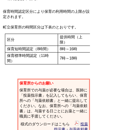
保育時間認定区分により保育の利用時間の上限が設
定されます。
町立保育所の時間区分は下表のとおりです。
提供時間（上
区分
限）
保育短時間認定（8時間）
8時～16時
保育標準時間認定（11時
7時～18時
間）
保育所からのお願い
保育所での与薬が必要な場合は、医師に
「投薬指示書」を記入してもらい、保育
所への「与薬依頼書」と一緒に提出して
ください。なお、保育所への「与薬依頼
書」は、与薬する日ごとにお薬と一緒に
職員に手渡してください。
様式のダウンロードはこちら
投薬
指示書・与薬依頼書