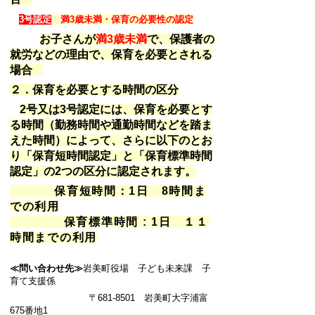
3
満
3
歳未満・保育の必要性の認定
号認定
お子さんが
満
3
歳未満
で、保護者の
就労などの理由で、保育を必要とされる
場合
２．保育を必要とする時間の区分
2
号又は
3
号認定には、保育を必要とす
る時間（勤務時間や通勤時間などを踏ま
えた時間）によって、さらに以下のとお
り「保育短時間認定」と「保育標準時間
認定」の
2
つの区分に認定されます。
保育短時間：1日 8時間ま
での利用
保育標準時間 : 1日 １１
時間までの利用
≪問い合わせ先≫
岩美町役場 子ども未来課 子
育て支援係
〒
681-8501
岩美町大字浦富
675
番地1