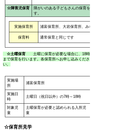
☆障害児保育
障がいのある子どもさんの保育を行いま
す。
実施保育所
浦富保育所、大岩保育所、みなみ保育所
保育料
通常保育と同じです
☆土曜保育
土曜に保育が必要な場合に、18時
まで保育を行います。各保育所へお申し込みくださ
い。
実施場
浦富保育所
所
実施日
土曜日（祝日以外）の7時～18時
時
対象児
土曜保育が必要と認められる入所児
童
童
☆保育所見学