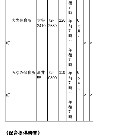
後
7
時
大岩保育所
大谷
72-
120
6
午
2410
2589
ヵ
前
7
月
時
～
～
町
○
○
午
後
7
時
みなみ保育所
新井
73-
110
6
午
55
0890
ヶ
前
7
月
時
～
～
町
○
○
午
後
7
時
《保育提供時間》