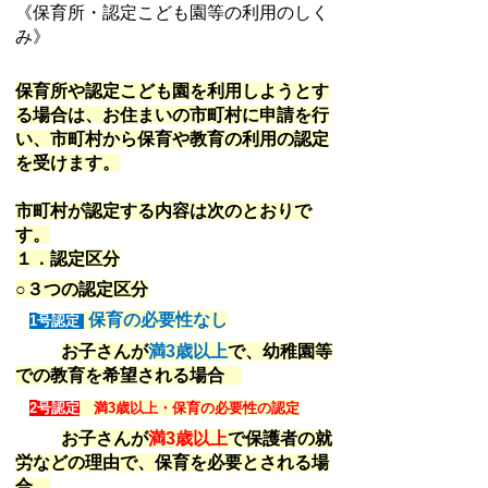
《保育所・認定こども園等の利用のしく
み》
保育所や認定こども園を利用しようとす
る場合は、お住まいの市町村に申請を行
い、市町村から保育や教育の利用の認定
を受けます。
市町村が認定する内容は次のとおりで
す。
１．認定区分
○３つの認定区分
保育の必要性なし
1
号認定
お子さんが
満
3
歳以上
で、幼稚園等
での教育を希望される場合
2
満
3
歳以上・保育の必要性の認定
号認定
お子さんが
満
3
歳以上
で保護者の就
労などの理由で、保育を必要とされる場
合