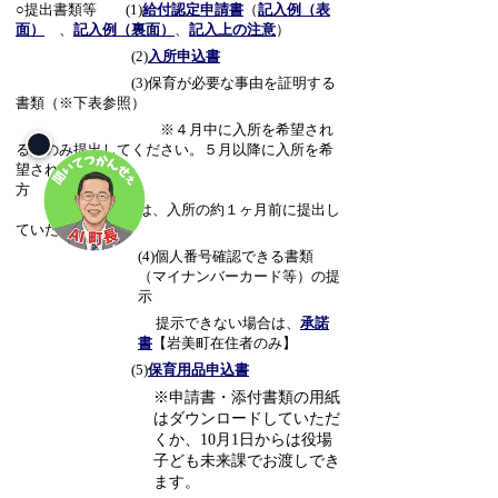
○提出書類等 (1)
給付認定申請書
（
記入例（表
面）
、
記入例（裏面）
、
記入上の注意
）
(2)
入所申込書
(3)
保育が必要な事由を証明する
書類（※下表参照）
※
４月中に入所を希望され
る方のみ提出してください。
５月以降に入所を希
望される
方
は、入所の
約１ヶ月前に提出し
ていただきます。
(4)
個人番号確認できる書類
（マイナンバーカード等）の提
示
提示できない場合は、
承諾
書
【岩美町在住者のみ】
(5)
保育用品申込書
※申請書・添付書類の用紙
はダウンロードしていただ
くか、10月1日からは役場
子ども未来課でお渡しでき
ます。