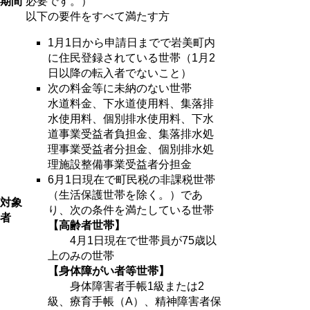
期間
必要です。）
以下の要件をすべて満たす方
1月1日から申請日までで岩美町内
に住民登録されている世帯（1月2
日以降の転入者でないこと）
次の料金等に未納のない世帯
水道料金、下水道使用料、集落排
水使用料、個別排水使用料、下水
道事業受益者負担金、集落排水処
理事業受益者分担金、個別排水処
理施設整備事業受益者分担金
6月1日現在で町民税の非課税世帯
（生活保護世帯を除く。）であ
対象
り、次の条件を満たしている世帯
者
【高齢者世帯】
4月1日現在で世帯員が75歳以
上のみの世帯
【身体障がい者等世帯】
身体障害者手帳1級または2
級、療育手帳（A）、精神障害者保