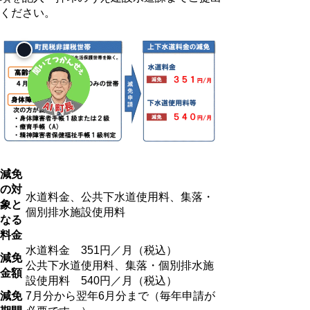
ください。
減免
の対
水道料金、公共下水道使用料、集落・
象と
個別排水施設使用料
なる
料金
水道料金 351円／月（税込）
減免
公共下水道使用料、集落・個別排水施
金額
設使用料 540円／月（税込）
減免
7月分から翌年6月分まで（毎年申請が