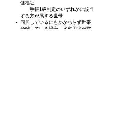
健福祉
手帳1級判定のいずれかに該当
する方が属する世帯
同居しているにもかかわらず世帯
分離している場合、水道用途が営
業用・大口用の場合は除きます。
プライバシーポリシー
免責事項・著作権
リンクについて
サイトの使い方
サイトの考え方
お問い合わせ
〒681-8501