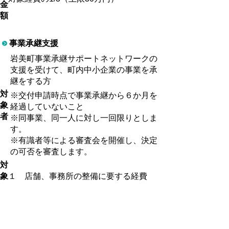
金
額
事業承継支援
岩美町事業承継サポートネットワークの
支援を受けて、町内中小企業の事業を承
継をする方
対
※交付申請時点で事業承継から６か月を
象
経過していないこと
者
※同事業、同一人に対し一回限りとしま
す。
※有識者等による審査会を開催し、決定
の可否を審査します。
対
象
１ 店舗、事務所の整備に要する経費
経
２ 設備の整備に要する経費
費
補
助
対象経費の2/3（上限50万円）