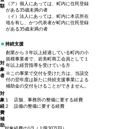
（ア）個人にあっては、町内に住民登録
額
がある35歳未満の者
（イ）法人にあっては、町内に本店所在
地を有し、かつ代表者が町内に住民登録
がある35歳未満の者
持続支援
創業から３年以上経過している町内の小
規模事業者で、岩美町商工会員として１
対
年以上経営指導を受けている方
象
※この事業で交付を受けた方は、当該交
者
付の翌年度は新たに持続支援事業による
補助金の交付をけることができません。
対
象
１ 店舗、事務所の整備に要する経費
経
２ 設備の整備に要する経費
費
補
助
対象経費の1/3（上限30万円）