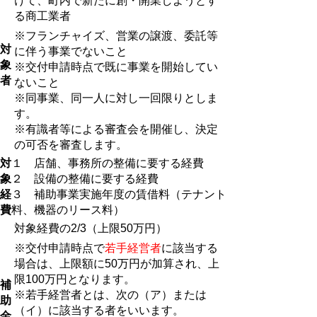
けて、町内で新たに創・開業しようとす
る商工業者
※フランチャイズ、営業の譲渡、委託等
対
に伴う事業でないこと
象
※交付申請時点で既に事業を開始してい
者
ないこと
※同事業、同一人に対し一回限りとしま
す。
※有識者等による審査会を開催し、決定
の可否を審査します。
対
１ 店舗、事務所の整備に要する経費
象
２ 設備の整備に要する経費
経
３ 補助事業実施年度の賃借料（テナント
費
料、機器のリース料）
対象経費の2/3（上限50万円）
※交付申請時点で
若手経営者
に該当する
場合は、上限額に50万円が加算され、上
限100万円となります。
補
※若手経営者とは、次の（ア）または
助
（イ）に該当する者をいいます。
金