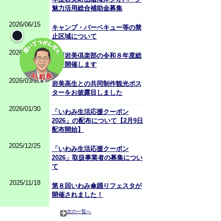
魅力活用総合補助金募集
2026/06/15
キャンプ・バーベキュー等の禁
止区域について
2026/04/13
関西岩美倶楽部の令和８年度総
会を開催します
2026/03/06
岩美高生との共同制作観光ポス
ターをお披露目しました
2026/01/30
「いわみ生活応援クーポン
2026」の配布について【2月9日
配布開始】
2025/12/25
「いわみ生活応援クーポン
2026」取扱事業者の募集につい
て
2025/11/18
第８回いわみ傘踊りフェスタが
開催されました！
次の一覧へ