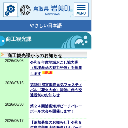
やさしい日本語
商工観光課
商工観光課からのお知らせ
2026/08/06
令和８年度地域おこし協力隊
（地場産品の魅力発信）を募集
します
2026/07/15
第39回浦富海岸元気フェスティ
バル（花火大会）開催に伴う交
通規制のお知らせ
2026/06/30
第２４回浦富海岸ビーチバレー
ボール大会を開催します！
2026/06/17
【追加募集のお知らせ】令和８
年度岩美町山陰海岸ジオパーク