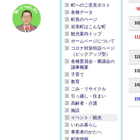
町へのご意見ポスト
9
各種データ
町長のページ
1
岩美町はこんな町
観光案内トップ
1
ホームページについて
コロナ対策特設ページ
（ピックアップ型）
1
各種委員会・審議会の
議事概要
1
子育て
教育
1
ごみ・リサイクル
引っ越し・住まい
1
高齢者・介護
施設
イベント・観光
いわみ暮らし
事業者のかたへ
町政情報