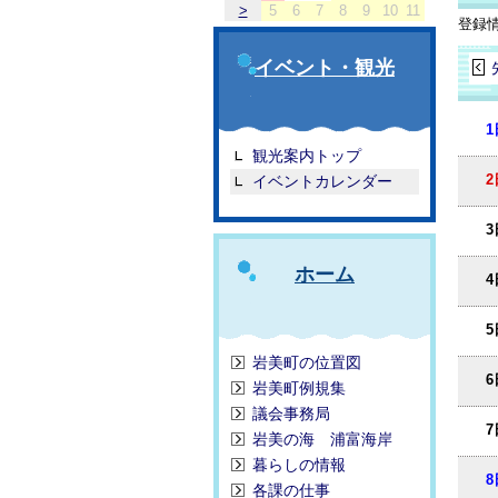
>
5
6
7
8
9
10
11
登録
イベント・観光
1
観光案内トップ
2
イベントカレンダー
3
ホーム
4
5
岩美町の位置図
6
岩美町例規集
議会事務局
7
岩美の海 浦富海岸
暮らしの情報
8
各課の仕事