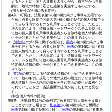
ずるとともに、国との連携を図りながら、自主的かつ主体
的に、地域の特性に応じた施策を実施するものとする。
(個人番号の利用に係る事務)
第4条
町長は、法別表第2の第2欄に掲げる事務を処理する
ために必要な限度で同表の第4欄に掲げる特定個人情報であ
って自ら保有するものを利用することができる。
ただし、
法の規定により、情報提供ネットワークシステムを使用し
て他の個人番号利用事務実施者から当該特定個人情報の提
供を受けることができる場合は、この限りではない。
2
別表第1
の第1欄に掲げる機関は、
同表
の第2欄に掲げる事
務を処理するために必要な限度で、
同表
の第3欄に掲げる特
定個人情報であって自らが保有するものを利用することが
できる。
ただし、法の規定により、情報提供ネットワーク
システムを使用して他の個人番号利用事務実施者から当該
特定個人情報の提供を受けることができる場合は、この限
りでない。
3
前2項
の規定による特定個人情報の利用ができる場合にお
いて、他の条例、規則その他の規程の規定により当該特定
個人情報と同一の内容の情報を含む書面の提供が義務付け
られているときは、当該書面の提出があったものと見な
す。
(特定個人情報の提供)
第5条
法第19条11号の条例で定める特定個人情報を提供す
ることができる場合は、
別表第2
の第1欄に掲げる機関が、
同表
第3欄に掲げる機関に対し、
同表
の第2欄に掲げる事務