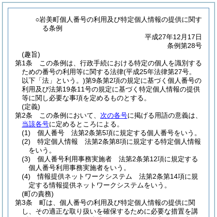
○岩美町個人番号の利用及び特定個人情報の提供に関す
る条例
平成27年12月17日
条例第28号
(趣旨)
第1条
この条例は、行政手続における特定の個人を識別する
ための番号の利用等に関する法律
(平成25年法律第27号。
以下「法」という。)
第9条第2項の規定に基づく個人番号の
利用及び法第19条11号の規定に基づく特定個人情報の提供
等に関し必要な事項を定めるものとする。
(定義)
第2条
この条例において、
次の各号
に掲げる用語の意義は、
当該各号
に定めるところによる。
(1)
個人番号 法第2条第5項に規定する個人番号をいう。
(2)
特定個人情報 法第2条第8項に規定する特定個人情報
をいう。
(3)
個人番号利用事務実施者 法第2条第12項に規定する
個人番号利用事務実施者をいう。
(4)
情報提供ネットワークシステム 法第2条第14項に規
定する情報提供ネットワークシステムをいう。
(町の責務)
第3条
町は、個人番号の利用及び特定個人情報の提供に関
し、その適正な取り扱いを確保するために必要な措置を講