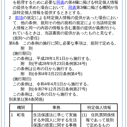
を処理するために必要な
同表
の第4欄に掲げる特定個人情報
の提供を求めた場合において、
同表
第3欄に掲げる機関が当
該特定個人情報を提供するときとする。
2
前項
の規定による特定個人情報の提供があった場合におい
て、他の条例、規則その他の規程の規定により当該特定個
人情報と同一の内容の情報を含む書面の提供が義務付けら
れているときは、当該書面の提供があったものと見なす。
(規則への委任)
第6条
この条例の施行に関し必要な事項は、規則で定める。
附
則
(施行期日)
この条例は、平成28年1月1日から施行する。
附
則
(平成28年9月23日
条例第24号)
この条例は公布の日から施行する。
附
則
(令和4年3月22日
条例第4号)
(施行期日)
この条例は、令和4年4月1日から施行する。
附
則
(令和7年12月25日
条例第27号)
この条例は、公布の日から施行する。
別表第1
(第4条関係)
機関
事務
特定個人情報
1 町長
生活保護法に準じて実施
(1)
住民票関係情
する外国人に対する生活
報であって規則
保護の措置に関する事務
で定めるもの