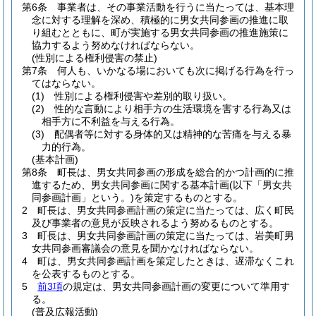
第6条
事業者は、その事業活動を行うに当たっては、基本理
念に対する理解を深め、積極的に男女共同参画の推進に取
り組むとともに、町が実施する男女共同参画の推進施策に
協力するよう努めなければならない。
(性別による権利侵害の禁止)
第7条
何人も、いかなる場においても次に掲げる行為を行っ
てはならない。
(1)
性別による権利侵害や差別的取り扱い。
(2)
性的な言動により相手方の生活環境を害する行為又は
相手方に不利益を与える行為。
(3)
配偶者等に対する身体的又は精神的な苦痛を与える暴
力的行為。
(基本計画)
第8条
町長は、男女共同参画の形成を総合的かつ計画的に推
進するため、男女共同参画に関する基本計画
(以下「男女共
同参画計画」という。)
を策定するものとする。
2
町長は、男女共同参画計画の策定に当たっては、広く町民
及び事業者の意見が反映されるよう努めるものとする。
3
町長は、男女共同参画計画の策定に当たっては、岩美町男
女共同参画審議会の意見を聞かなければならない。
4
町は、男女共同参画計画を策定したときは、遅滞なくこれ
を公表するものとする。
5
前3項
の規定は、男女共同参画計画の変更について準用す
る。
(普及広報活動)