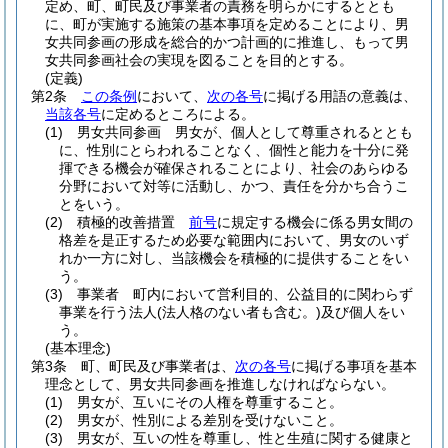
定め、町、町民及び事業者の責務を明らかにするととも
に、町が実施する施策の基本事項を定めることにより、男
女共同参画の形成を総合的かつ計画的に推進し、もって男
女共同参画社会の実現を図ることを目的とする。
(定義)
第2条
この条例
において、
次の各号
に掲げる用語の意義は、
当該各号
に定めるところによる。
(1)
男女共同参画 男女が、個人として尊重されるととも
に、性別にとらわれることなく、個性と能力を十分に発
揮できる機会が確保されることにより、社会のあらゆる
分野において対等に活動し、かつ、責任を分かち合うこ
とをいう。
(2)
積極的改善措置
前号
に規定する機会に係る男女間の
格差を是正するため必要な範囲内において、男女のいず
れか一方に対し、当該機会を積極的に提供することをい
う。
(3)
事業者 町内において営利目的、公益目的に関わらず
事業を行う法人
(法人格のない者も含む。)
及び個人をい
う。
(基本理念)
第3条
町、町民及び事業者は、
次の各号
に掲げる事項を基本
理念として、男女共同参画を推進しなければならない。
(1)
男女が、互いにその人権を尊重すること。
(2)
男女が、性別による差別を受けないこと。
(3)
男女が、互いの性を尊重し、性と生殖に関する健康と