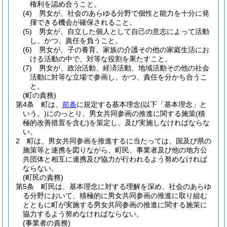
権利を認め合うこと。
(4)
男女が、社会のあらゆる分野で個性と能力を十分に発
揮できる機会が確保されること。
(5)
男女が、自立した個人として自己の意志によって活動
し、かつ、責任を負うこと。
(6)
男女が、子の養育、家族の介護その他の家庭生活にお
ける活動の中で、対等な役割を果たすこと。
(7)
男女が、政治活動、経済活動、地域活動その他の社会
活動に対等な立場で参画し、かつ、責任を分かち合うこ
と。
(町の責務)
第4条
町は、
前条
に規定する基本理念
(以下「基本理念」と
いう。)
にのっとり、男女共同参画の推進に関する施策
(積
極的改善措置を含む)
を策定し、及び実施しなければならな
い。
2
町は、男女共同参画を推進するに当たっては、国及び県の
施策等と連携を図りながら、町民、事業者及び他の地方公
共団体と相互に連携及び協力が行われるよう努めなければ
ならない。
(町民の責務)
第5条
町民は、基本理念に対する理解を深め、社会のあらゆ
る分野において、積極的に男女共同参画の推進に取り組む
とともに町が実施する男女共同参画の推進に関する施策に
協力するよう努めなければならない。
(事業者の責務)