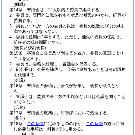
(組織)
第14条
審議会は、12人以内の委員で組織する。
2
委員は、専門的知識を有する者及び町民の中から、町長が
委嘱する。
3
男女いずれか一方の委員の数は、委員の総数の10分の4未
満であってはならない。
4
委員の任期は2年とする。
ただし、補欠の委員の任期は、
前任者の残任期間とする。
(会長及び副会長)
第15条
審議会に会長及び副会長を置き、委員の互選により
これを定める。
2
会長は、会務を総理し、審議会を代表する。
3
副会長は、会長を補佐し、会長に事故あるときはその職務
を代理する。
(会議)
第16条
審議会の会議は、会長が招集し、会長が議長とな
る。
2
審議会は、委員の過半数の出席がなければ会議を開くこと
ができない。
(庶務)
第17条
審議会の庶務は、所管課において処理する。
(委任)
第18条
この条例
に定めるもののほか、
この条例
の施行に関
し必要な事項は、町長が別に定める。
附
則