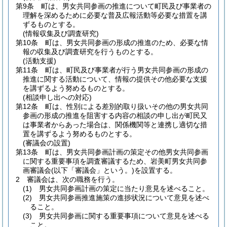
第9条
町は、男女共同参画の推進について町民及び事業者の
理解を深めるために必要な普及広報活動等必要な措置を講
ずるものとする。
(情報収集及び調査研究)
第10条
町は、男女共同参画の形成の推進のため、必要な情
報の収集及び調査研究を行うものとする。
(活動支援)
第11条
町は、町民及び事業者が行う男女共同参画の形成の
推進に関する活動について、情報の提供その他必要な支援
を講ずるよう努めるものとする。
(相談申し出への対応)
第12条
町は、性別による差別的取り扱いその他の男女共同
参画の形成の推進を阻害する内容の相談の申し出が町民又
は事業者からあった場合は、関係機関等と連携し適切な措
置を講ずるよう努めるものとする。
(審議会の設置)
第13条
町は、男女共同参画計画の策定その他男女共同参画
に関する重要事項を調査審議するため、岩美町男女共同参
画審議会
(以下「審議会」という。)
を設置する。
2
審議会は、次の職務を行う。
(1)
男女共同参画計画の策定に当たり意見を述べること。
(2)
男女共同参画推進施策の進捗状況について意見を述べ
ること。
(3)
男女共同参画に関する重要事項について意見を述べる
こと。